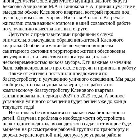
июня депутаты Совета депутатов муниципального округа
Бекасово Амирханов М.А и Ганюкова Е.А. приняли участие в
выездном обходе Кленового квартала, который прошел под
руководством главы управы Николая Волкова. Встреча с
жителями стала важным этапом в нашей совместной работе
по улучшению качества жизни в округе.
Депутаты с представителями профильных служб
внимательно выслушали обращения жителей Кленового
квартала. Особое внимание было уделено вопросам
санитарного состояния территории: жители обеспокоены
регулярностью и качеством покоса травы ,а также
несвоевременностью вывоза мусора. Эти важные замечания
были зафиксированы в протоколе встречи и приняты в работу.
Также от жителей поступили предложения по
благоустройству и улучшению уличного освещения. Мы рады
сообщить, что глава управы заверил, что работы по
комплексному благоустройству Кленового квартала
запланированы на период с 2027 по 2029 годы. А вопрос
установки уличного освещения будет решен уже до конца
текущего года!
Не осталась без внимания и важная тема безопасности
детей. Озвучена проблема о необходимости обустройства
пешеходного перехода возле детского сада: этот вопрос будет
вынесен на рассмотрение рабочей группы по транспорту и
дорожно-транспортной инфраструктуре управы района