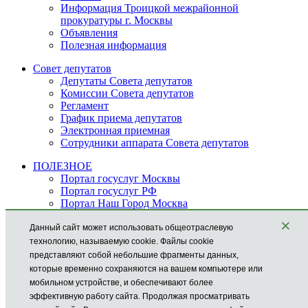
Информация Троицкой межрайонной
прокуратуры г. Москвы
Объявления
Полезная информация
Совет депутатов
Депутаты Совета депутатов
Комиссии Совета депутатов
Регламент
График приема депутатов
Электронная
приемная
Сотрудники аппарата Совета депутатов
ПОЛЕЗНОЕ
Портал госуслуг Москвы
Портал госуслуг РФ
Портал Наш Город Москва
Политика в отношении обработки персональных
×
данных
Данный сайт может использовать общеотраслевую
Условия использования информации
технологию, называемую cookie. Файлы cookie
Соглашение о пользовании информационными
представляют собой небольшие фрагменты данных,
системами и ресурсами города Москвы
которые временно сохраняются на вашем компьютере или
Поиск по сайту
мобильном устройстве, и обеспечивают более
эффективную работу сайта. Продолжая просматривать