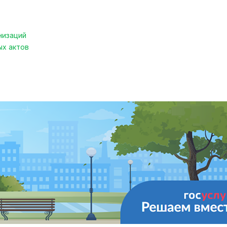
низаций
ых актов