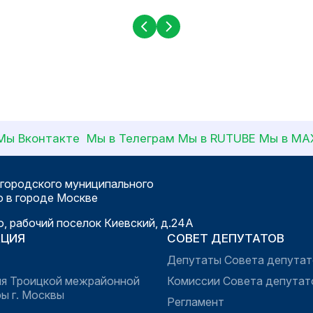
Мы Вконтакте
Мы в Телеграм
Мы в RUTUBE
Мы в МА
игородского муниципального
о в городе Москве
о, рабочий поселок Киевский, д.24А
ЦИЯ
СОВЕТ ДЕПУТАТОВ
Депутаты Совета депутат
я Троицкой межрайонной
Комиссии Совета депутат
ы г. Москвы
Регламент